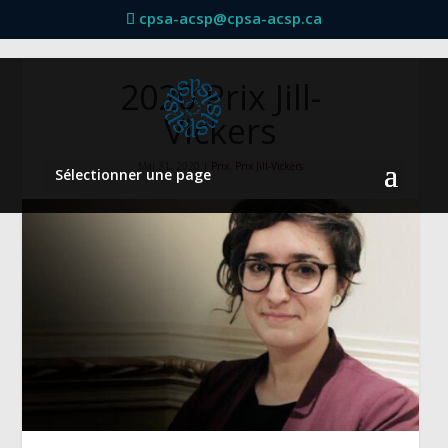
cpsa-acsp@cpsa-acsp.ca
2020 Prix Jill-
Vickers
Mai 31, 2020
|
Prix
,
Prix Jill-Vickers
Sélectionner une page