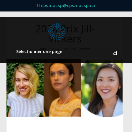
cpsa-acsp@cpsa-acsp.ca
2024 Prix Jill-
Vickers
Juin 13, 2024
|
Prix
,
Prix Jill-Vickers
Sélectionner une page