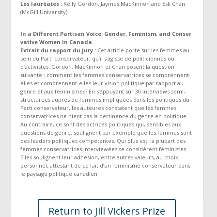
Les lauréates :
Kelly Gordon,
Jaymes
MacKinnon and
Esli Chan
(McGill University)
In a Different Partisan Voice: Gender, Feminism, and Conser
vat
ive Women
in Canada
Extrait du rapport du jury :
Cet article porte sur les femmes au
sein du Parti conservateur, qu’il s’agisse de politiciennes ou
d’activistes. Gordon, MacKinnon et Chan posent la question
suivante : comment les femmes conservatrices se comprennent-
elles et comprennent-elles leur vision politique par rapport au
genre et aux féminismes? En s’appuyant sur 30 interviews semi-
structurées auprès de femmes impliquées dans les politiques du
Parti conservateur, les auteures constatent que les femmes
conservatrices ne nient pas la pertinence du genre en politique.
Au contraire, ce sont des actrices politiques qui, sensibles aux
questions de genre, soulignent par exemple que les femmes sont
des leaders politiques compétentes. Qui plus est, la plupart des
femmes conservatrices interviewées se considèrent féministes.
Elles soulignent leur adhésion, entre autres valeurs, au choix
personnel, attestant de ce fait d’un féminisme conservateur dans
le paysage politique canadien.
Return to Jill Vickers Prize