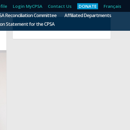
file
Login MyCPSA
Contact Us
DONATE
Français
SA Reconciliation Committee
Affiliated Departments
CPSA TWEETS
ion Statement for the CPSA