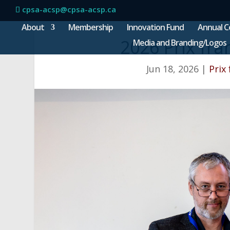
cpsa-acsp@cpsa-acsp.ca
About
Membership
Innovation Fund
Annual C
2026 Prix fr
Media and Branding/Logos
Jun 18, 2026
|
Prix