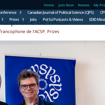
Home
Join Now
Renew
My Pro
onference
Canadian Journal of Political Science (CJPS)
CP
ancophone de l’ACSP
Prizes
Jobs
Pol Sci Podcasts & Videos
EDID Miss
 francophone de l'ACSP
,
Prizes